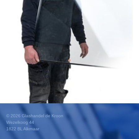
©
2026
Glashandel de Kroon
Wezelkoog 44
1822 BL Alkmaar