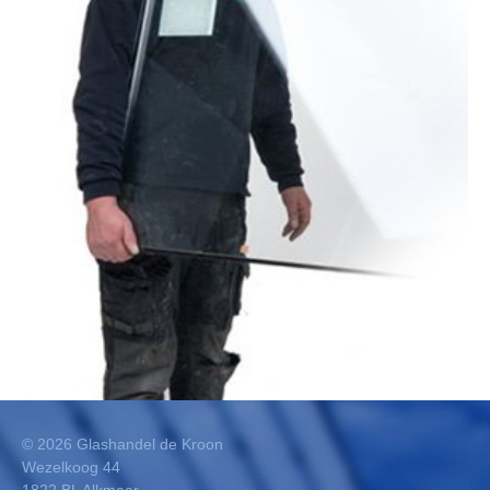
©
2026
Glashandel de Kroon
Wezelkoog 44
1822 BL Alkmaar